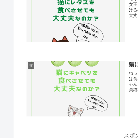
女王
ける
大丈夫
猫
猫
ねっ
は食
ゃん
員猫
スポ