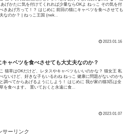
 あげかたに気を付けてくれれば少量ならOKよ ねっこ その気を付
べきあげ方って！？ はじめに 前回の猫にキャベツを食べさせても
なのか？ | ねっこ王国 (nek...
2023.01.16
にキャベツを食べさせても大丈夫なのか？
こ 猫草はOKだけど、レタスやキャベツもいいのかな？ 猫女王 私
べないけど、好きな子もいるわね ねっこ 健康に問題がないのかち
と調べてからあげるようにしよう！ はじめに 我が家の猫3匹は全
草を食べます。 置いておくと永遠に食...
2023.01.07
ンサーリンク