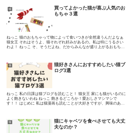
買ってよかった猫が喜ぶ人気のお
猫
もちゃ３選
ねっこ 猫のおもちゃって物によって食いつきが全然違うんだよなぁ
猫女王 それはそうよ、猫それぞれ好みがあるの。私は特にうるさい
わよ！ ねっこ そ、そうだよね、だからみんなが盛り上がるおもちゃ
って本当に貴重！ 我が家の猫ちゃんに響くおもちゃは...
猫好きさんにおすすめしたい猫ブ
猫
ログ3選
ねっこ 私の日課は猫ブログを読むこと！ 猫女王 家にも猫がいるのに
よく飽きないわね ねっこ 飽きるどころか！愛おしさマシマシで
す！！ はじめに 私は猫漫画も読むことが大好きですが、興味のある
方は↓の記事もどうぞ 猫好きさんにおすすめしたい猫...
猫にキャベツを食べさせても大丈
猫
夫なのか？