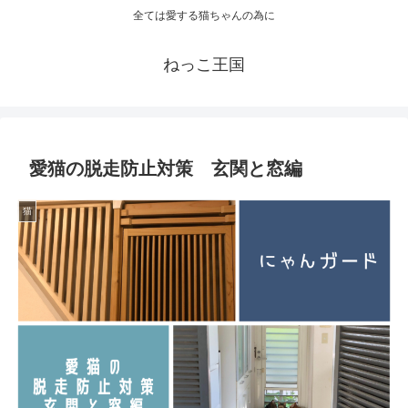
全ては愛する猫ちゃんの為に
ねっこ王国
愛猫の脱走防止対策 玄関と窓編
猫