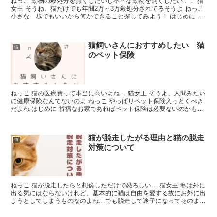
ねっこ 動物の殺処分を無くしたいし不幸な動物を無くしたい！！ 猫
女王 そうね、猫だけでも年間2万～3万殺処分されてるそうよ ねっこ
小さな一歩でもいいから何かできること探してみよう！ はじめに 猫
の殺処分は、2006年は23万匹だったそうで...
猫飼いさんにおすすめしたい 猫
猫
のペット保険
ねっこ 猫の医療費って本当に高いよね… 猫女王 そうよ、人間みたい
に健康保険なんてないのよ ねっこ やっぱりペット保険入っとくべき
だよね はじめに 裕福なお家であればペット保険は必要ないのかもし
れませんが、我が家は残念ながら全くもって違いま...
猫が脱走したがる理由と猫の脱走
猫
対策について
ねっこ 猫が脱走したらと想像しただけで恐ろしい… 猫女王 私は外に
出る気にはならないけれど、基本的に猫は自由を愛する故にお外に出
ようとしてしまうものなのよね…でも脱走して迷子になってそのまま
帰れなくなってしまったり、事故にあってしまったりと...